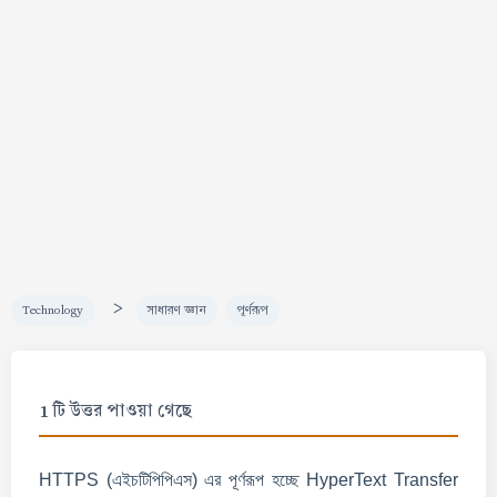
>
Technology
সাধারণ জ্ঞান
পূর্ণরূপ
1 টি উত্তর পাওয়া গেছে
HTTPS (এইচটিপিপিএস) এর পূর্ণরূপ হচ্ছে HyperText Transfer