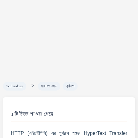
>
Technology
সাধারণ জ্ঞান
পূর্ণরূপ
1 টি উত্তর পাওয়া গেছে
HTTP (এইচটিপিপি) এর পূর্ণরূপ হচ্ছে HyperText Transfer