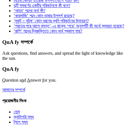
নিচের কোনটি ইংরেজি উপসর্গ-যোগে গঠিত শব্দ?
দুটি সমবর্ণের একটির পরিবর্তনকে কী বলে?
‘আহব’ শব্দের অর্থ কী?
‘কারসাজি’ শব্দে কোন ভাষার উপসর্গ রয়েছে?
‘মুকুট > মুটুক’ কোন ধরনের ধ্বনি পরিবর্তনের উদাহরণ?
‘শরতের পরে আসে বসন্ত’ -এ বাক্যে ‘পরে’ অনুসর্গটি কী অর্থে ব্যবহৃত হয়েছে?
‘রাশি’ শব্দের দ্বিরুক্তিতে কোন অর্থ প্রকাশ পায়?
QnA fy সম্পর্কে
Ask questions, find answers, and spread the light of knowledge like
the sun.
QnA
fy
Q
uestion a
n
d
A
nswer
f
or
y
ou.
আমাদের সম্পর্কে
প্রয়োজনীয় লিংক
হোম
ক্যাটাগরি সমূহ
ট্যাগ সমূহ