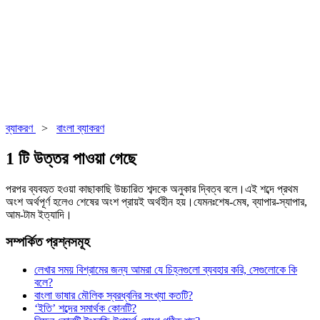
ব্যাকরণ
>
বাংলা ব্যাকরণ
1 টি উত্তর পাওয়া গেছে
পরপর ব্যবহৃত হওয়া কাছাকাছি উচ্চারিত শব্দকে অনুকার দ্বিত্ব বলে।এই শব্দে প্রথম
অংশ অর্থপূর্ণ হলেও শেষের অংশ প্রায়ই অর্থহীন হয়।যেমনঃশেষ-মেষ, ব্যাপার-স্যাপার,
আম-টাম ইত্যাদি।
সম্পর্কিত প্রশ্নসমূহ
লেখার সময় বিশ্রামের জন্য আমরা যে চিহ্নগুলো ব্যবহার করি, সেগুলোকে কি
বলে?
বাংলা ভাষার মৌলিক স্বরধ্বনির সংখ্যা কতটি?
‘ইতি’ শব্দের সমার্থক কোনটি?