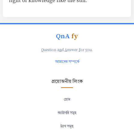
light of knowledge like the sun.
QnA
fy
Q
uestion a
n
d
A
nswer
f
or
y
ou.
আমাদের সম্পর্কে
প্রয়োজনীয় লিংক
হোম
ক্যাটাগরি সমূহ
ট্যাগ সমূহ