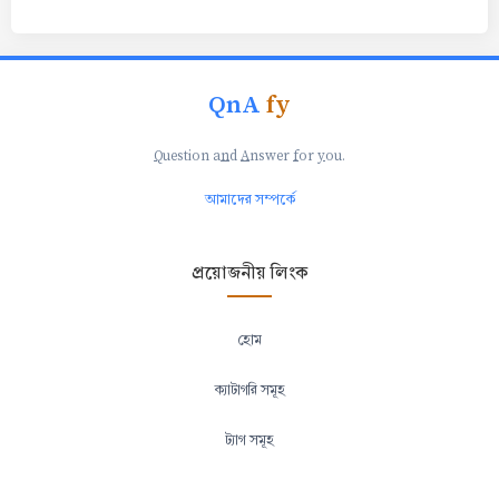
QnA
fy
Q
uestion a
n
d
A
nswer
f
or
y
ou.
আমাদের সম্পর্কে
প্রয়োজনীয় লিংক
হোম
ক্যাটাগরি সমূহ
ট্যাগ সমূহ